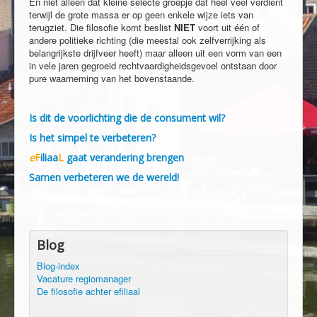
En niet alleen dat kleine selecte groepje dat heel veel verdient
terwijl de grote massa er op geen enkele wijze iets van
terugziet. Die filosofie komt beslist
NIET
voort uit één of
andere politieke richting (die meestal ook zelfverrijking als
belangrijkste drijfveer heeft) maar alleen uit een vorm van een
in vele jaren gegroeid rechtvaardigheidsgevoel ontstaan door
pure waarneming van het bovenstaande.
Is dit de voorlichting die de consument wil?
Is het simpel te verbeteren?
e
F
iliaa
L
gaat verandering brengen
Samen verbeteren we de wereld!
Blog
Blog-index
Vacature regiomanager
De filosofie achter efiliaal