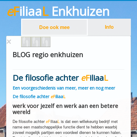
e
F
iliaa
L
Enkhuizen
Info
Doe ook mee
BLOG regio enkhuizen
De filosofie achter
e
F
iliaa
L
Een voorgeschiedenis van meer, meer en nog meer
De filosofie achter
e
F
iliaa
L
werk voor jezelf en werk aan een betere
wereld
De filosofie achter
e
F
iliaa
L
is dat een willekeurig bedrijf met
name een maatschappelijke functie dient te hebben waarbij
zoveel mogelijk partijen een voordeel dienen te kunnen halen.